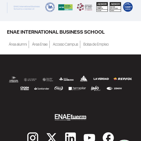
ENAE INTERNATIONAL BUSINESS SCHOOL
Área alumni
Área Enae
Acceso Campus
Bolsa de Empleo