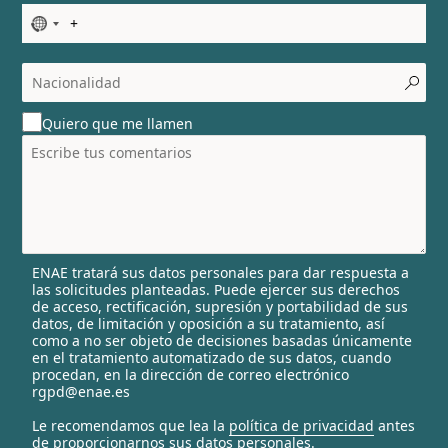
N
o
c
o
u
Quiero que me llamen
n
t
r
y
s
e
l
ENAE tratará sus datos personales para dar respuesta a
e
las solicitudes planteadas. Puede ejercer sus derechos
c
de acceso, rectificación, supresión y portabilidad de sus
t
datos, de limitación y oposición a su tratamiento, así
e
como a no ser objeto de decisiones basadas únicamente
en el tratamiento automatizado de sus datos, cuando
d
procedan, en la dirección de correo electrónico
rgpd@enae.es
Le recomendamos que lea la
política de privacidad
antes
de proporcionarnos sus datos personales.