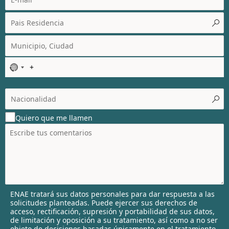
N
o
c
o
u
Quiero que me llamen
n
t
r
y
s
e
l
ENAE tratará sus datos personales para dar respuesta a las
e
solicitudes planteadas. Puede ejercer sus derechos de
c
acceso, rectificación, supresión y portabilidad de sus datos,
t
de limitación y oposición a su tratamiento, así como a no ser
objeto de decisiones basadas únicamente en el tratamiento
e