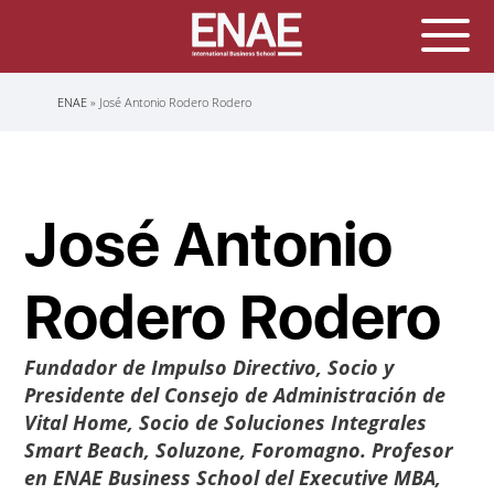
Sobrescribir
ENAE
José Antonio Rodero Rodero
enlaces
de
ayuda
a
la
navegación
José Antonio
Rodero Rodero
Fundador de Impulso Directivo, Socio y
Presidente del Consejo de Administración de
Vital Home, Socio de Soluciones Integrales
Smart Beach, Soluzone, Foromagno. Profesor
en ENAE Business School del Executive MBA,