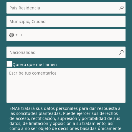
N
o
c
o
u
Quiero que me llamen
n
t
r
y
s
e
l
ENAE tratará sus datos personales para dar respuesta a
e
las solicitudes planteadas. Puede ejercer sus derechos
c
de acceso, rectificación, supresión y portabilidad de sus
t
datos, de limitación y oposición a su tratamiento, así
e
como a no ser objeto de decisiones basadas únicamente