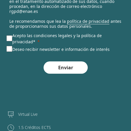
en el tratamiento automatizado de sus datos, cuando
d
procedan, en la dirección de correo electrónico
rgpd@enae.es
Le recomendamos que lea la
política de privacidad
antes
de proporcionarnos sus datos personales.
Acepto las condiciones legales y la política de
privacidad*
Deseo recibir newsletter e información de interés
Enviar
Virtual Live
1.5 Créditos ECTS