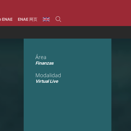
umnos
Programas
Áreas de formación
Área alumni
La Fundación
Por qué ENAE?
Todos los programas
Legal/Fiscal
Beneficios
e ENAE
ENAE 网页
olsa de empleo
Máster
Tecnología / Digital /
Asociarse
Semipresenciales y
Innovación / Data
oros
Preguntas Frecuentes
online
Science
rácticas en empresas
Programas Ejecutivos
Riesgos
NAE Alumni
Cursos de Postgrado y
Personas / RRHH /
Profesionales (Online)
HHDD
roceso de admisión
Agronegocios
Área
inanciación, Becas y
onificación
Comercial / Marketing/
Finanzas
Ventas
inanciación estudios
magin LaCaixa
Dirección / Gestión /
Modalidad
Administración de
réstamo Imagina
empresas
Virtual Live
studios Caja Rural
entral
Finanzas
entajas
Operaciones