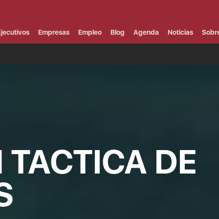
Campus Virtual
Al
¿
jecutivos
Empresas
Empleo
Blog
Agenda
Noticias
Sobr
B
F
P
E
P
F
B
F
I
P
e
C
 TACTICA DE
V
S