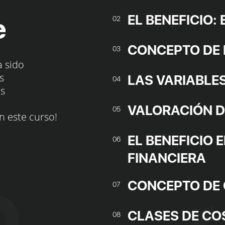
EL BENEFICIO:
e
02
CONCEPTO DE 
03
a sido
s
LAS VARIABLES
04
os
VALORACIÓN DE
05
n este curso!
EL BENEFICIO 
06
FINANCIERA
CONCEPTO DE
07
CLASES DE COS
08