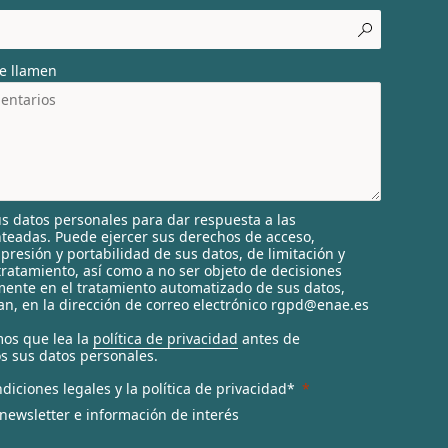
e llamen
s datos personales para dar respuesta a las
nteadas. Puede ejercer sus derechos de acceso,
supresión y portabilidad de sus datos, de limitación y
tratamiento, así como a no ser objeto de decisiones
ente en el tratamiento automatizado de sus datos,
n, en la dirección de correo electrónico rgpd@enae.es
os que lea la
política de privacidad
antes de
s sus datos personales.
diciones legales y la política de privacidad*
 newsletter e información de interés