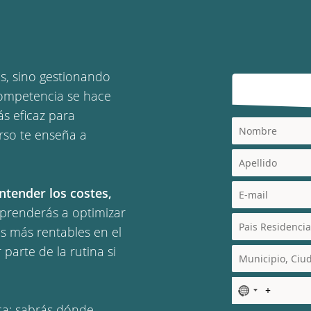
, sino gestionando
competencia se hace
ás eficaz para
urso te enseña a
ntender los costes,
Aprenderás a optimizar
s más rentables en el
 parte de la rutina si
N
o
ica: sabrás dónde