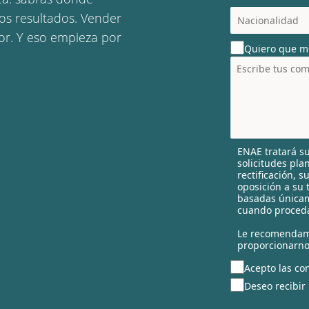
c
os resultados. Vender
o
lor. Y eso empieza por
u
Quiero que m
n
t
r
y
s
e
l
ENAE tratará su
e
solicitudes pla
c
rectificación, 
t
oposición a su 
e
basadas únicam
cuando proceda
d
Le recomendam
proporcionarno
Acepto las con
Deseo recibir