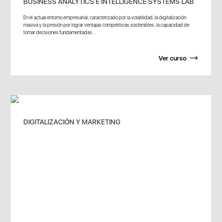
BUSINESS ANALYTICS E INTELLIGENCE SYSTEMS LAB
En el actual entorno empresarial, caracterizado por la volatilidad, la digitalización
masiva y la presión por lograr ventajas competitivas sostenibles, la capacidad de
tomar decisiones fundamentadas...
Ver curso
DIGITALIZACIÓN Y MARKETING