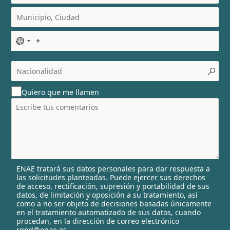
N
o
c
o
u
Quiero que me llamen
n
t
r
y
s
e
l
ENAE tratará sus datos personales para dar respuesta a
e
las solicitudes planteadas. Puede ejercer sus derechos
c
de acceso, rectificación, supresión y portabilidad de sus
t
datos, de limitación y oposición a su tratamiento, así
e
como a no ser objeto de decisiones basadas únicamente
en el tratamiento automatizado de sus datos, cuando
d
procedan, en la dirección de correo electrónico
rgpd@enae.es