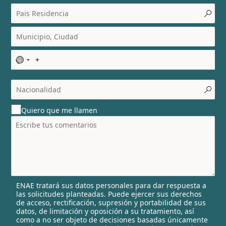
N
o
c
o
u
Quiero que me llamen
n
t
r
y
s
e
l
ENAE tratará sus datos personales para dar respuesta a
e
las solicitudes planteadas. Puede ejercer sus derechos
c
de acceso, rectificación, supresión y portabilidad de sus
t
datos, de limitación y oposición a su tratamiento, así
e
como a no ser objeto de decisiones basadas únicamente