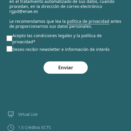
en el tratamiento automatizado de sus datos, cuando
d
procedan, en la dirección de correo electrónico
rgpd@enae.es
Le recomendamos que lea la
política de privacidad
antes
de proporcionarnos sus datos personales.
Acepto las condiciones legales y la política de
privacidad*
Deseo recibir newsletter e información de interés
Enviar
Virtual Live
1.5 Créditos ECTS