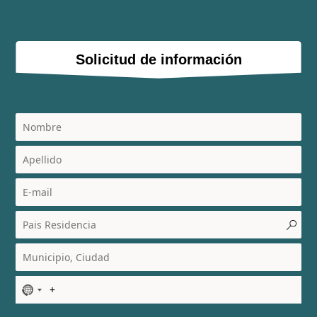
Solicitud de información
N
o