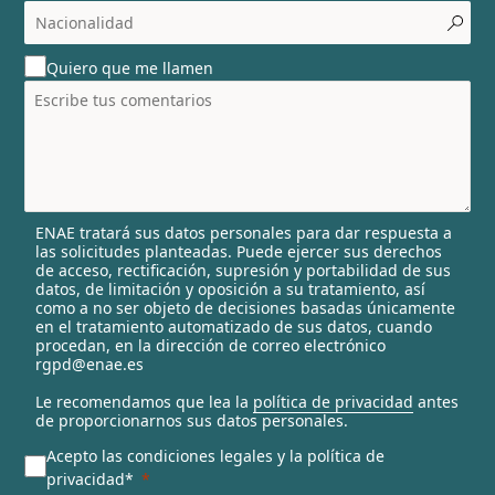
c
o
u
Quiero que me llamen
n
t
r
y
s
e
l
ENAE tratará sus datos personales para dar respuesta a
e
las solicitudes planteadas. Puede ejercer sus derechos
c
de acceso, rectificación, supresión y portabilidad de sus
t
datos, de limitación y oposición a su tratamiento, así
e
como a no ser objeto de decisiones basadas únicamente
en el tratamiento automatizado de sus datos, cuando
d
procedan, en la dirección de correo electrónico
rgpd@enae.es
Le recomendamos que lea la
política de privacidad
antes
de proporcionarnos sus datos personales.
Acepto las condiciones legales y la política de
privacidad*