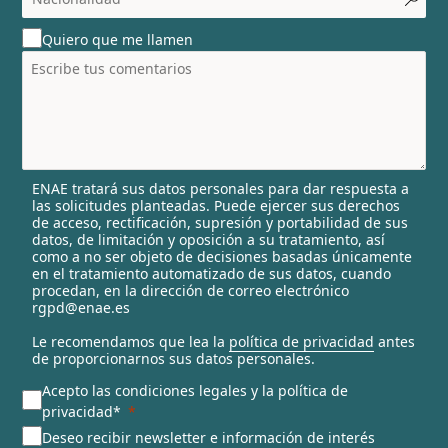
o
u
Quiero que me llamen
n
t
r
y
s
e
l
ENAE tratará sus datos personales para dar respuesta a
e
las solicitudes planteadas. Puede ejercer sus derechos
c
de acceso, rectificación, supresión y portabilidad de sus
t
datos, de limitación y oposición a su tratamiento, así
e
como a no ser objeto de decisiones basadas únicamente
en el tratamiento automatizado de sus datos, cuando
d
procedan, en la dirección de correo electrónico
rgpd@enae.es
Le recomendamos que lea la
política de privacidad
antes
de proporcionarnos sus datos personales.
Acepto las condiciones legales y la política de
privacidad*
Deseo recibir newsletter e información de interés