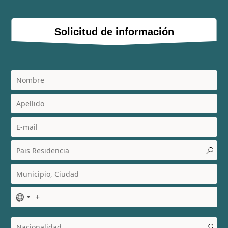
Solicitud de información
N
o
c