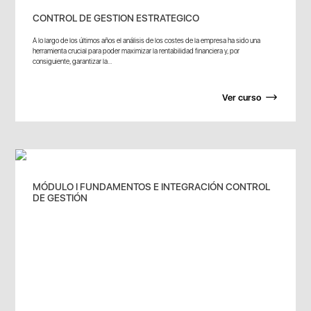
CONTROL DE GESTION ESTRATEGICO
A lo largo de los últimos años el análisis de los costes de la empresa ha sido una
herramienta crucial para poder maximizar la rentabilidad financiera y, por
consiguiente, garantizar la...
Ver curso
MÓDULO I FUNDAMENTOS E INTEGRACIÓN CONTROL
DE GESTIÓN