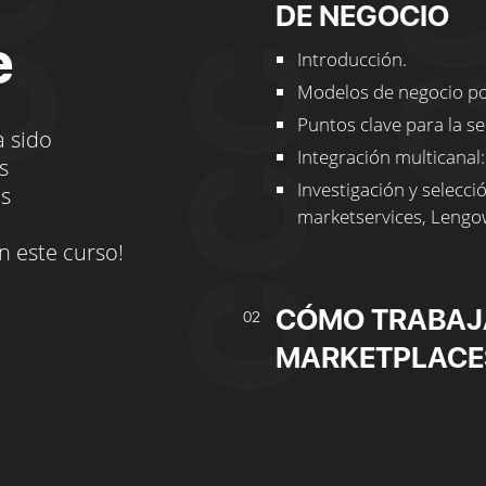
DE NEGOCIO
e
Introducción.
Modelos de negocio po
Puntos clave para la s
a sido
Integración multicanal:
s
Investigación y selecc
os
marketservices, Lengo
n este curso!
CÓMO TRABAJA
02
MARKETPLACE