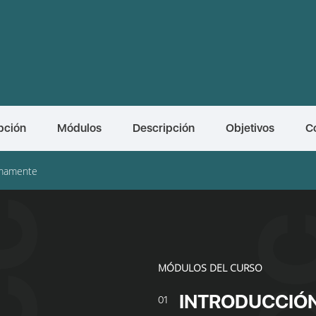
pción
Módulos
Descripción
Objetivos
C
mamente
MÓDULOS DEL CURSO
INTRODUCCIÓ
01