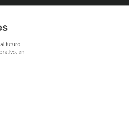
es
al futuro
orativo, en