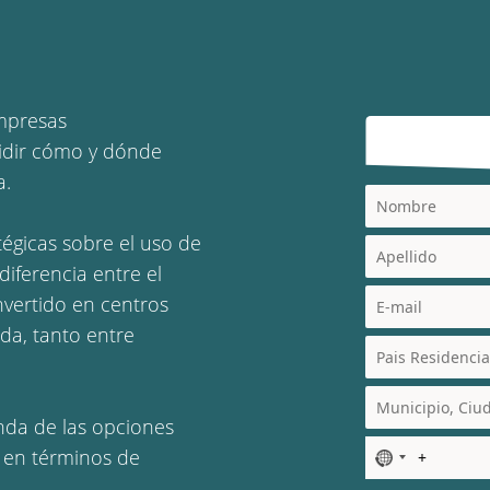
mpresas
cidir cómo y dónde
a.
tégicas sobre el uso de
iferencia entre el
nvertido en centros
da, tanto entre
da de las opciones
s en términos de
N
o