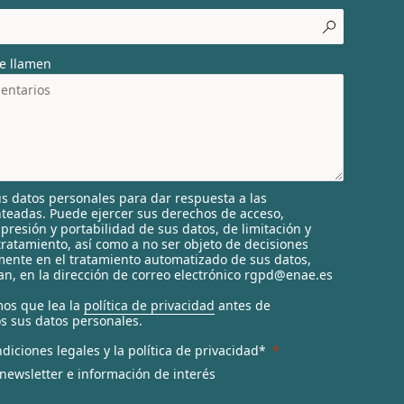
e llamen
s datos personales para dar respuesta a las
nteadas. Puede ejercer sus derechos de acceso,
supresión y portabilidad de sus datos, de limitación y
tratamiento, así como a no ser objeto de decisiones
ente en el tratamiento automatizado de sus datos,
n, en la dirección de correo electrónico rgpd@enae.es
os que lea la
política de privacidad
antes de
s sus datos personales.
diciones legales y la política de privacidad*
 newsletter e información de interés