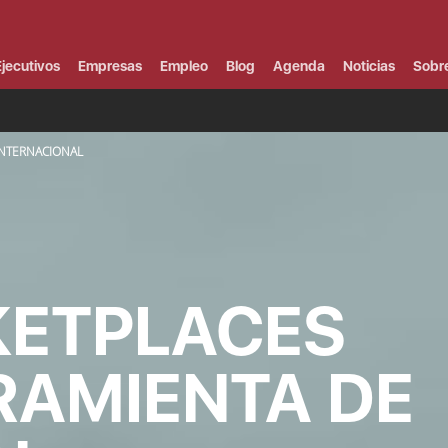
Campus Virtual
Al
¿
jecutivos
Empresas
Empleo
Blog
Agenda
Noticias
Sobr
B
F
P
E
INTERNACIONAL
P
F
B
F
I
P
e
C
KETPLACES
V
AMIENTA DE