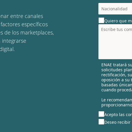
c
o
onar entre canales
u
Quiero que m
n
factores específicos
t
es de los marketplaces,
r
 integrarse
y
s
igital.
e
l
ENAE tratará su
e
solicitudes pla
c
rectificación, 
t
oposición a su 
e
basadas únicam
cuando proceda
d
Le recomendam
proporcionarno
Acepto las con
Deseo recibir