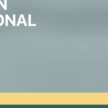
N
ONAL