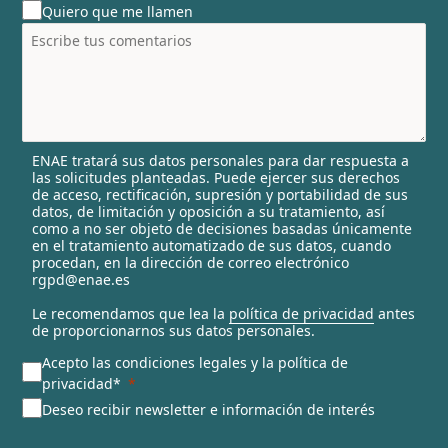
Quiero que me llamen
n
t
r
y
s
e
l
ENAE tratará sus datos personales para dar respuesta a
e
las solicitudes planteadas. Puede ejercer sus derechos
c
de acceso, rectificación, supresión y portabilidad de sus
t
datos, de limitación y oposición a su tratamiento, así
e
como a no ser objeto de decisiones basadas únicamente
en el tratamiento automatizado de sus datos, cuando
d
procedan, en la dirección de correo electrónico
rgpd@enae.es
Le recomendamos que lea la
política de privacidad
antes
de proporcionarnos sus datos personales.
Acepto las condiciones legales y la política de
privacidad*
Deseo recibir newsletter e información de interés