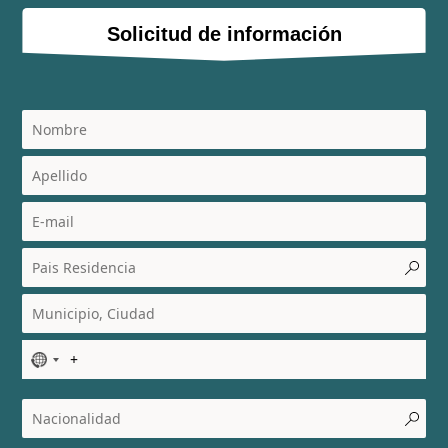
Solicitud de información
N
o
c
o
u