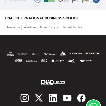
ENAE INTERNATIONAL BUSINESS SCHOOL
Área alumni
Área Enae
Acceso Campus
Bolsa de Empleo