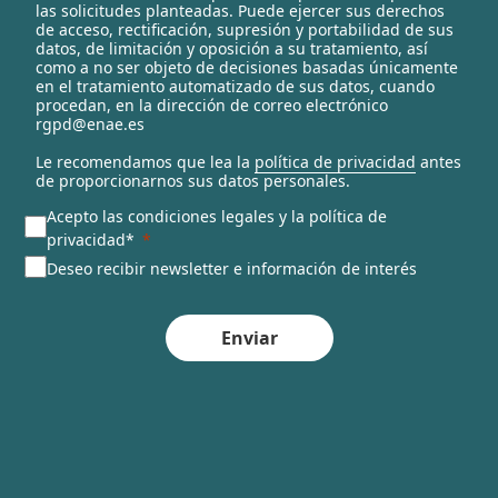
las solicitudes planteadas. Puede ejercer sus derechos
c
de acceso, rectificación, supresión y portabilidad de sus
t
datos, de limitación y oposición a su tratamiento, así
e
como a no ser objeto de decisiones basadas únicamente
en el tratamiento automatizado de sus datos, cuando
d
procedan, en la dirección de correo electrónico
rgpd@enae.es
Le recomendamos que lea la
política de privacidad
antes
de proporcionarnos sus datos personales.
Acepto las condiciones legales y la política de
privacidad*
Deseo recibir newsletter e información de interés
Enviar