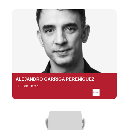
ALEJANDRO GARRIGA PEREÑÍGUEZ
CEO en Tictag