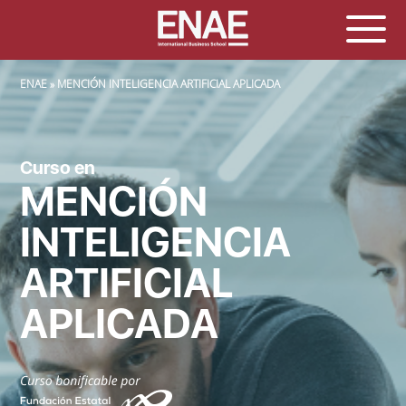
SOBRESCRIBIR ENLACES DE AYUDA A LA NAVEGACIÓN
ENAE
MENCIÓN INTELIGENCIA ARTIFICIAL APLICADA
Curso en
MENCIÓN
INTELIGENCIA
ARTIFICIAL
APLICADA