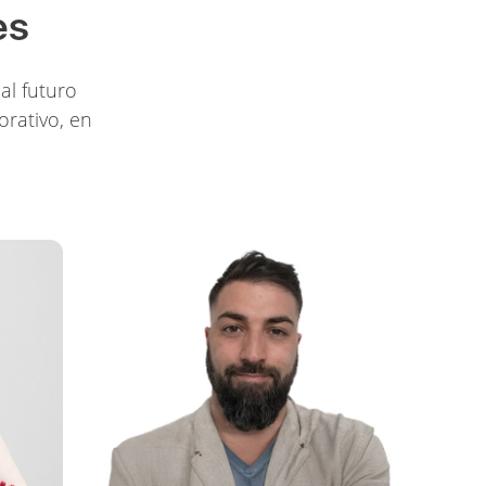
es
al futuro
orativo, en