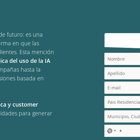
 de futuro: es una
orma en que las
lientes. Esta mención
ica del uso de la IA
ampañas hasta la
isiones basada en
tica y customer
cidades para generar
N
o