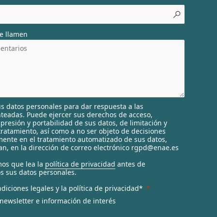
e llamen
s datos personales para dar respuesta a las
nteadas. Puede ejercer sus derechos de acceso,
supresión y portabilidad de sus datos, de limitación y
tratamiento, así como a no ser objeto de decisiones
ente en el tratamiento automatizado de sus datos,
n, en la dirección de correo electrónico rgpd@enae.es
os que lea la
política de privacidad
antes de
s sus datos personales.
diciones legales y la política de privacidad*
 newsletter e información de interés