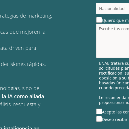
c
o
trategias de marketing,
u
Quiero que m
n
t
icas que mejoren la
r
y
s
data driven para
e
l
ENAE tratará su
 decisiones rápidas,
e
solicitudes pla
c
rectificación, 
t
oposición a su 
e
basadas únicam
nologías, sino de
cuando proceda
d
 la IA como aliada
Le recomendam
proporcionarno
lisis, respuesta y
Acepto las con
Deseo recibir
a inteligencia en