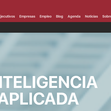
Campus Virtual
Al
¿
jecutivos
Empresas
Empleo
Blog
Agenda
Noticias
Sobr
B
F
P
E
P
F
B
F
I
P
e
C
NTELIGENCIA
V
 APLICADA