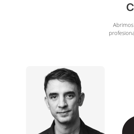
C
Abrimos 
profesiona