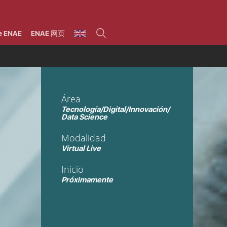
umnos
Programas
Áreas de formación
Área alumni
La Fundación
Por qué ENAE?
Todos los programas
Legal/Fiscal
Beneficios
e ENAE
ENAE 网页
olsa de empleo
Máster
Tecnología / Digital /
Asociarse
Semipresenciales y
Innovación / Data
oros
Preguntas Frecuentes
online
Science
rácticas en empresas
Programas Ejecutivos
Riesgos
NAE Alumni
Cursos de Postgrado y
Personas / RRHH /
Profesionales (Online)
HHDD
roceso de admisión
Agronegocios
Área
inanciación, Becas y
onificación
Comercial / Marketing/
Tecnología/Digital/Innovación/
Ventas
inanciación estudios
Data Science
magin LaCaixa
Dirección / Gestión /
Administración de
réstamo Imagina
Modalidad
empresas
studios Caja Rural
entral
Virtual Live
Finanzas
entajas
Operaciones
Inicio
Próximamente