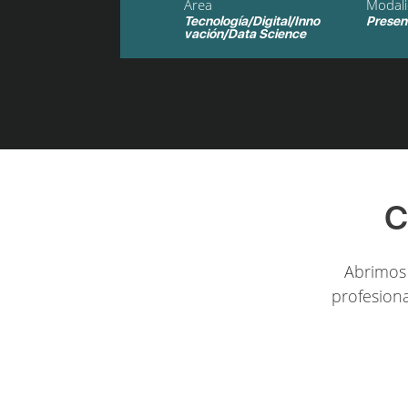
Área
Modal
Tecnología/Digital/Inno
Presen
vación/Data Science
C
Abrimos 
profesiona