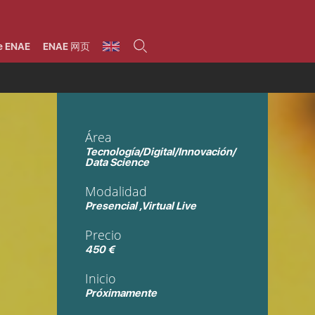
umnos
Programas
Áreas de formación
Área alumni
La Fundación
Por qué ENAE?
Todos los programas
Legal/Fiscal
Beneficios
e ENAE
ENAE 网页
olsa de empleo
Máster
Tecnología / Digital /
Asociarse
Semipresenciales y
Innovación / Data
oros
Preguntas Frecuentes
online
Science
rácticas en empresas
Programas Ejecutivos
Riesgos
NAE Alumni
Cursos de Postgrado y
Personas / RRHH /
Profesionales (Online)
HHDD
roceso de admisión
Agronegocios
Área
inanciación, Becas y
onificación
Comercial / Marketing/
Tecnología/Digital/Innovación/
Ventas
inanciación estudios
Data Science
magin LaCaixa
Dirección / Gestión /
Administración de
réstamo Imagina
Modalidad
empresas
studios Caja Rural
entral
Presencial ,Virtual Live
Finanzas
entajas
Operaciones
Precio
450 €
Inicio
Próximamente