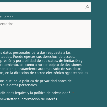
e llamen
s datos personales para dar respuesta a las
nteadas. Puede ejercer sus derechos de acceso,
supresión y portabilidad de sus datos, de limitación y
tratamiento, así como a no ser objeto de decisiones
ente en el tratamiento automatizado de sus datos,
n, en la dirección de correo electrónico rgpd@enae.es
os que lea la
política de privacidad
antes de
s sus datos personales.
diciones legales y la política de privacidad*
 newsletter e información de interés