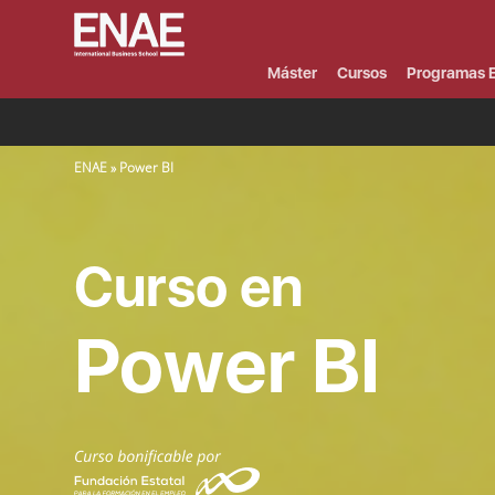
Menú
Superior
(Header)
Máster
Cursos
Programas E
SOBRESCRIBIR ENLACES DE AYUDA A LA NAVEGACIÓN
ENAE
Power BI
Curso en
Power BI