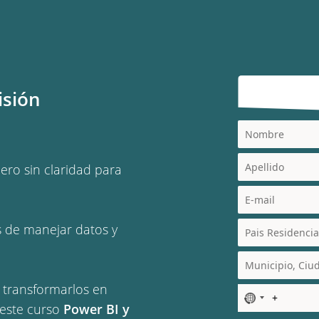
isión
ero sin claridad para
s de manejar datos y
 transformarlos en
N
 este curso
Power BI y
o