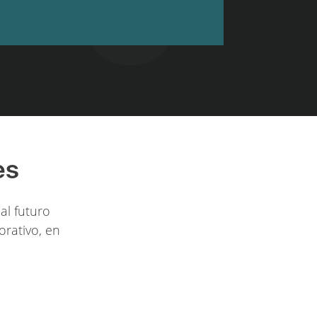
es
al futuro
orativo, en