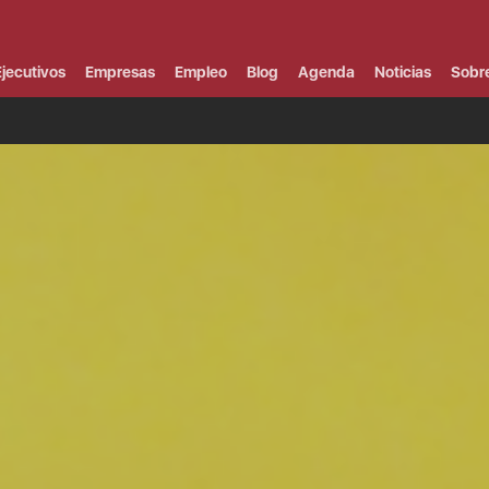
Campus Virtual
Al
¿
jecutivos
Empresas
Empleo
Blog
Agenda
Noticias
Sobr
B
F
P
E
P
F
B
F
I
P
e
C
V