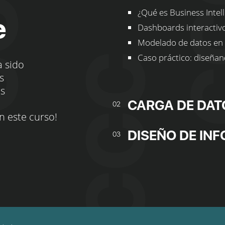
¿Qué es Business Intel
e
Dashboards interactivos
Modelado de datos en 
Caso práctico: diseñan
a sido
s
os
CARGA DE DAT
02
n este curso!
DISEÑO DE IN
03