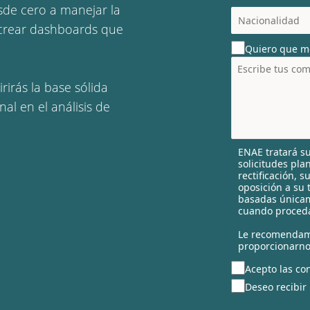
de cero a manejar la
c
o
a crear dashboards que
u
Quiero que m
n
t
r
rirás la base sólida
y
al en el análisis de
s
e
l
ENAE tratará su
e
solicitudes pla
c
rectificación, 
t
oposición a su 
e
basadas únicam
cuando proceda
d
Le recomendam
proporcionarno
Acepto las con
Deseo recibir