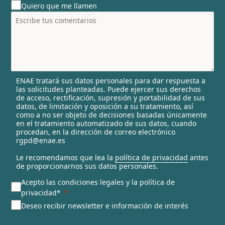
Quiero que me llamen
n
t
r
y
s
e
l
ENAE tratará sus datos personales para dar respuesta a
e
las solicitudes planteadas. Puede ejercer sus derechos
c
de acceso, rectificación, supresión y portabilidad de sus
t
datos, de limitación y oposición a su tratamiento, así
e
como a no ser objeto de decisiones basadas únicamente
en el tratamiento automatizado de sus datos, cuando
d
procedan, en la dirección de correo electrónico
rgpd@enae.es
Le recomendamos que lea la
política de privacidad
antes
de proporcionarnos sus datos personales.
Acepto las condiciones legales y la política de
privacidad*
Deseo recibir newsletter e información de interés