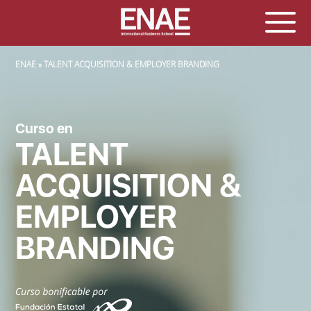
SOBRESCRIBIR ENLACES DE AYUDA A LA NAVEGACIÓN
ENAE
TALENT ACQUISITION & EMPLOYER BRANDING
Curso en
TALENT
ACQUISITION &
EMPLOYER
BRANDING