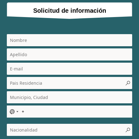
Solicitud de información
N
o
c
o
u