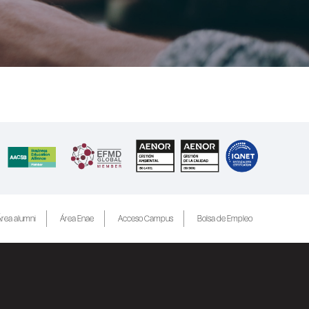
rea alumni
Área Enae
Acceso Campus
Bolsa de Empleo