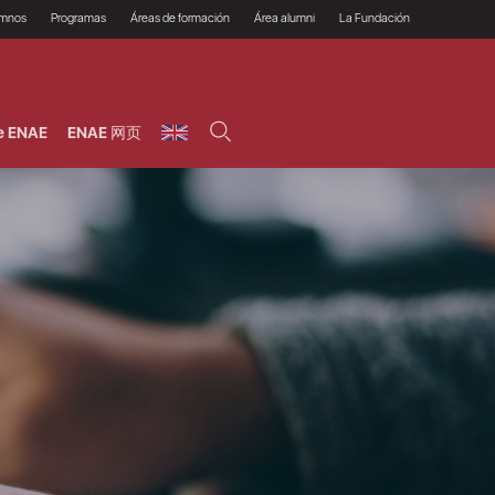
umnos
Programas
Áreas de formación
Área alumni
La Fundación
Por qué ENAE?
Todos los programas
Legal/Fiscal
Beneficios
olsa de empleo
Máster
Tecnología / Digital /
Asociarse
Semipresenciales y
Innovación / Data
oros
Preguntas Frecuentes
online
Science
e ENAE
ENAE 网页
rácticas en empresas
Programas Ejecutivos
Riesgos
NAE Alumni
Cursos de Postgrado y
Personas / RRHH /
Profesionales (Online)
HHDD
roceso de admisión
Agronegocios
inanciación, Becas y
onificación
Comercial / Marketing/
Ventas
inanciación estudios
magin LaCaixa
Dirección / Gestión /
Administración de
réstamo Imagina
empresas
studios Caja Rural
entral
Finanzas
entajas
Operaciones