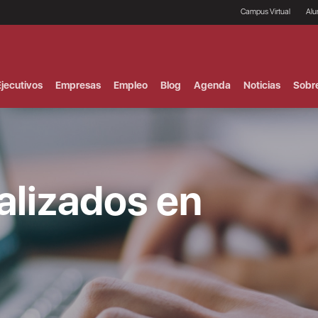
Campus Virtual
Al
¿
B
F
jecutivos
Empresas
Empleo
Blog
Agenda
Noticias
Sobr
P
E
P
F
B
F
I
alizados en
P
e
C
V