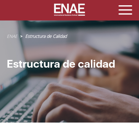
Sobrescribir
ENAE
Estructura de Calidad
enlaces
de
ayuda
Estructura de calidad
a
la
navegación