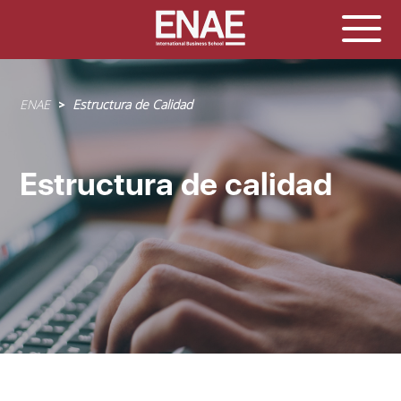
Sobrescribir
ENAE
Estructura de Calidad
enlaces
de
ayuda
Estructura de calidad
a
la
navegación