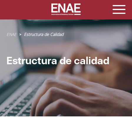
Sobrescribir
ENAE
Estructura de Calidad
enlaces
de
ayuda
Estructura de calidad
a
la
navegación