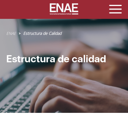
Sobrescribir
ENAE
Estructura de Calidad
enlaces
de
ayuda
Estructura de calidad
a
la
navegación