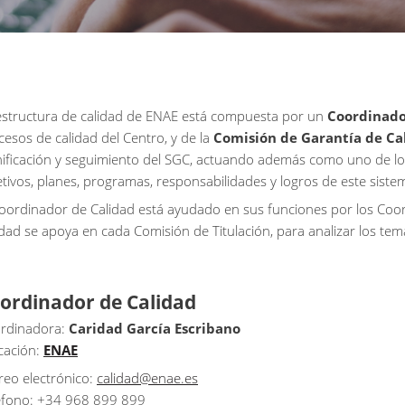
estructura de calidad de ENAE está compuesta por un
Coordinado
cesos de calidad del Centro, y de la
Comisión de Garantía de Ca
nificación y seguimiento del SGC, actuando además como uno de los 
etivos, planes, programas, responsabilidades y logros de este siste
Coordinador de Calidad está ayudado en sus funciones por los Coor
idad se apoya en cada Comisión de Titulación, para analizar los tema
ordinador de Calidad
rdinadora:
Caridad García Escribano
cación:
ENAE
reo electrónico:
calidad@enae.es
éfono: +34 968 899 899