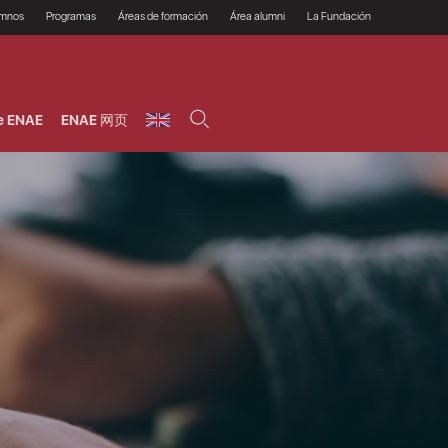
umnos
Programas
Áreas de formación
Área alumni
La Fundación
Por qué ENAE?
Todos los programas
Legal/Fiscal
Beneficios
olsa de empleo
Máster
Tecnología / Digital /
Asociarse
Semipresenciales y
Innovación / Data
oros
Preguntas Frecuentes
online
Science
e ENAE
ENAE 网页
rácticas en empresas
Programas Ejecutivos
Riesgos
NAE Alumni
Cursos de Postgrado y
Personas / RRHH /
Profesionales (Online)
HHDD
roceso de admisión
Agronegocios
inanciación, Becas y
onificación
Comercial / Marketing/
Ventas
inanciación estudios
magin LaCaixa
Dirección / Gestión /
Administración de
réstamo Imagina
empresas
studios Caja Rural
entral
Finanzas
entajas
Operaciones