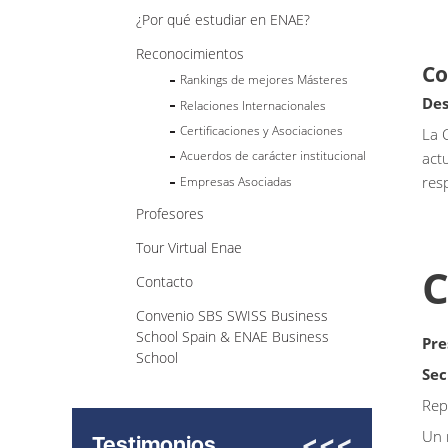
¿Por qué estudiar en ENAE?
Reconocimientos
Co
Rankings de mejores Másteres
Des
Relaciones Internacionales
Certificaciones y Asociaciones
La 
Acuerdos de carácter institucional
act
res
Empresas Asociadas
Profesores
Tour Virtual Enae
C
Contacto
Convenio SBS SWISS Business
School Spain & ENAE Business
Pre
School
Sec
Rep
Un 
Testimonios