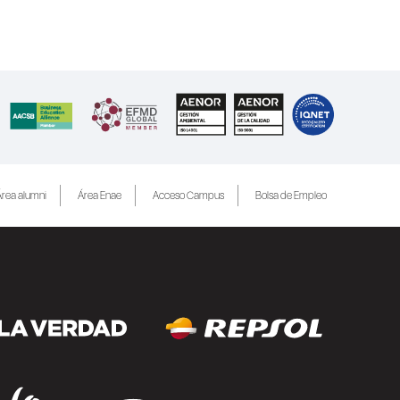
rea alumni
Área Enae
Acceso Campus
Bolsa de Empleo