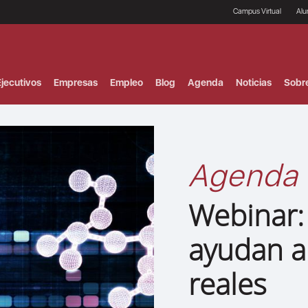
Campus Virtual
Al
¿
B
F
jecutivos
Empresas
Empleo
Blog
Agenda
Noticias
Sobr
P
E
P
F
B
F
Agenda
I
P
e
Webinar:
C
V
ayudan a
reales