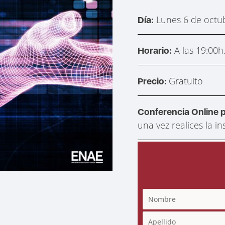
Lunes 6 de octu
Día:
A las 19:00
Horario:
Gratuito
Precio:
Conferencia Online
una vez realices la in