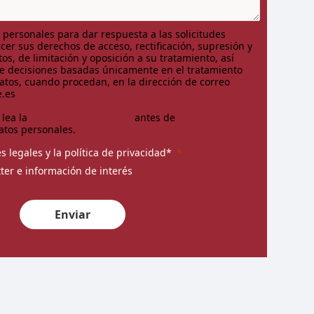
 personales para dar respuesta a las solicitudes
cer sus derechos de acceso, rectificación, supresión y
os, de limitación y oposición a su tratamiento, así
de decisiones basadas únicamente en el tratamiento
tos, cuando procedan, en la dirección de correo
.es
lea la
política de privacidad
antes de
atos personales.
s legales y la política de privacidad*
ter e información de interés
Enviar