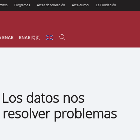
umnos
Programas
Áreas de formación
Área alumni
La Fundación
Por qué ENAE?
Todos los programas
Legal/Fiscal
Beneficios
olsa de empleo
Máster
Tecnología / Digital /
Asociarse
Semipresenciales y
Innovación / Data
oros
Preguntas Frecuentes
online
Science
e ENAE
ENAE 网页
rácticas en empresas
Programas Ejecutivos
Riesgos
NAE Alumni
Cursos de Postgrado y
Personas / RRHH /
Profesionales (Online)
HHDD
roceso de admisión
Agronegocios
inanciación, Becas y
onificación
Comercial / Marketing/
Ventas
inanciación estudios
magin LaCaixa
Dirección / Gestión /
Administración de
réstamo Imagina
empresas
studios Caja Rural
 Los datos nos
entral
Finanzas
entajas
Operaciones
 resolver problemas