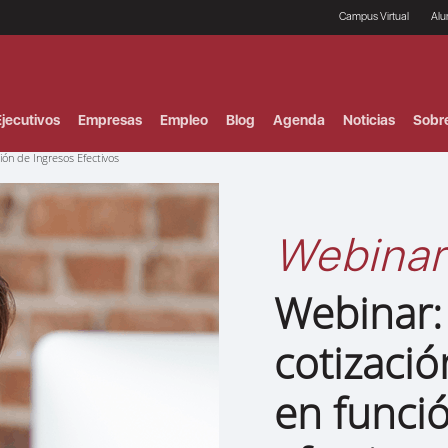
Campus Virtual
Al
¿
B
F
jecutivos
Empresas
Empleo
Blog
Agenda
Noticias
Sobr
P
E
ón de Ingresos Efectivos
P
F
B
F
Webinar
I
P
e
Webinar:
C
V
cotizaci
en funci