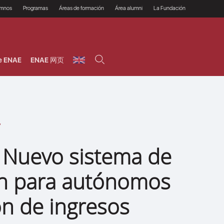
umnos
Programas
Áreas de formación
Área alumni
La Fundación
Por qué ENAE?
Todos los programas
Legal/Fiscal
Beneficios
olsa de empleo
Máster
Tecnología / Digital /
Asociarse
Semipresenciales y
Innovación / Data
oros
Preguntas Frecuentes
online
Science
e ENAE
ENAE 网页
rácticas en empresas
Programas Ejecutivos
Riesgos
NAE Alumni
Cursos de Postgrado y
Personas / RRHH /
Profesionales (Online)
HHDD
roceso de admisión
Agronegocios
inanciación, Becas y
onificación
Comercial / Marketing/
Ventas
inanciación estudios
magin LaCaixa
Dirección / Gestión /
Administración de
réstamo Imagina
empresas
studios Caja Rural
 Nuevo sistema de
entral
Finanzas
entajas
Operaciones
ón para autónomos
ón de ingresos