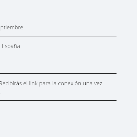
eptiembre
. España
Recibirás el link para la conexión una vez
.