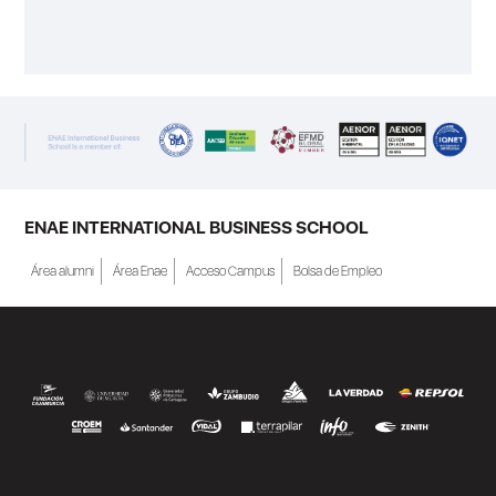
ENAE INTERNATIONAL BUSINESS SCHOOL
Área alumni
Área Enae
Acceso Campus
Bolsa de Empleo