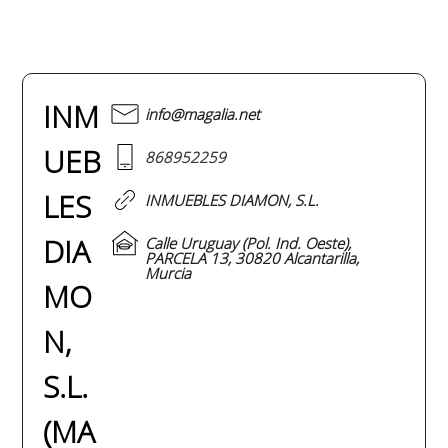
INM
info@magalia.net
UEB
868952259
LES
INMUEBLES DIAMON, S.L.
DIA
Calle Uruguay (Pol. Ind. Oeste),
PARCELA 13, 30820 Alcantarilla,
Murcia
MO
N,
S.L.
(MA