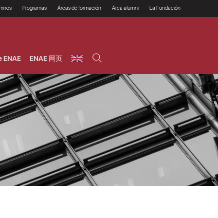
umnos
Programas
Áreas de formación
Área alumni
La Fundación
Por qué ENAE?
Todos los programas
Legal/Fiscal
Beneficios
olsa de empleo
Máster
Tecnología / Digital /
Asociarse
Semipresenciales y
Innovación / Data
oros
Preguntas Frecuentes
online
Science
e ENAE
ENAE 网页
rácticas en empresas
Programas Ejecutivos
Riesgos
NAE Alumni
Cursos de Postgrado y
Personas / RRHH /
Profesionales (Online)
HHDD
roceso de admisión
Agronegocios
inanciación, Becas y
onificación
Comercial / Marketing/
Ventas
inanciación estudios
magin LaCaixa
Dirección / Gestión /
Administración de
réstamo Imagina
empresas
studios Caja Rural
entral
Finanzas
entajas
Operaciones