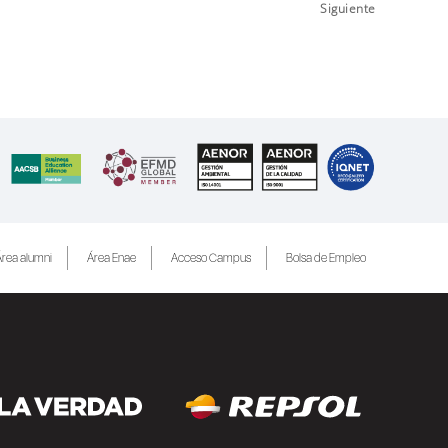
Siguiente
rea alumni
Área Enae
Acceso Campus
Bolsa de Empleo