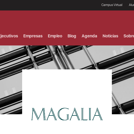
Campus Virtual
Al
¿
B
F
jecutivos
Empresas
Empleo
Blog
Agenda
Noticias
Sobr
P
E
P
F
B
F
I
P
e
C
V