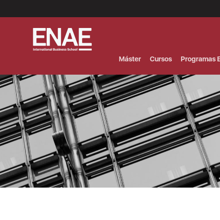
Menú
Superior
(Header)
Máster
Cursos
Programas E