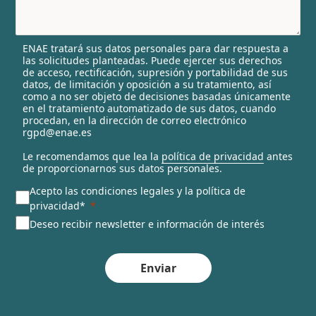
s
e
l
ENAE tratará sus datos personales para dar respuesta a
e
las solicitudes planteadas. Puede ejercer sus derechos
c
de acceso, rectificación, supresión y portabilidad de sus
t
datos, de limitación y oposición a su tratamiento, así
e
como a no ser objeto de decisiones basadas únicamente
en el tratamiento automatizado de sus datos, cuando
d
procedan, en la dirección de correo electrónico
rgpd@enae.es
Le recomendamos que lea la
política de privacidad
antes
de proporcionarnos sus datos personales.
Acepto las condiciones legales y la política de
privacidad*
Deseo recibir newsletter e información de interés
Enviar