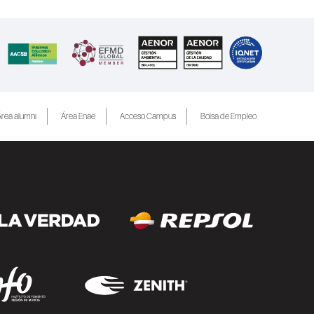
rea alumni
Área Enae
Acceso Campus
Bolsa de Empleo