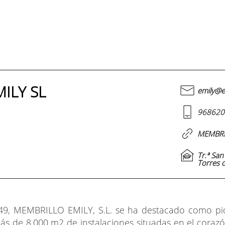
ILY SL
emily@e
968620
MEMBRI
Tr.ª Sa
Torres d
49, MEMBRILLO EMILY, S.L. se ha destacado como pio
s de 8.000 m2 de instalaciones situadas en el corazó