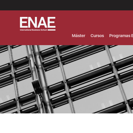
Menú
Superior
(Header)
Máster
Cursos
Programas E