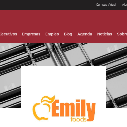
Campus Virtual
Al
¿
B
F
jecutivos
Empresas
Empleo
Blog
Agenda
Noticias
Sobr
P
E
P
F
B
F
I
P
e
C
V