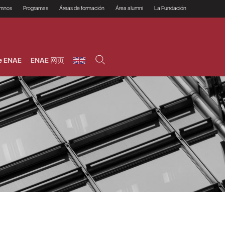
umnos
Programas
Áreas de formación
Área alumni
La Fundación
Por qué ENAE?
Todos los programas
Legal/Fiscal
Beneficios
olsa de empleo
Máster
Tecnología / Digital /
Asociarse
Semipresenciales y
Innovación / Data
oros
Preguntas Frecuentes
online
Science
e ENAE
ENAE 网页
rácticas en empresas
Programas Ejecutivos
Riesgos
NAE Alumni
Cursos de Postgrado y
Personas / RRHH /
Profesionales (Online)
HHDD
roceso de admisión
Agronegocios
inanciación, Becas y
onificación
Comercial / Marketing/
Ventas
inanciación estudios
magin LaCaixa
Dirección / Gestión /
Administración de
réstamo Imagina
empresas
studios Caja Rural
entral
Finanzas
entajas
Operaciones