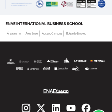
ENAE INTERNATIONAL BUSINESS SCHOOL
Área alumni
Área Enae
Acceso Campus
Bolsa de Empleo