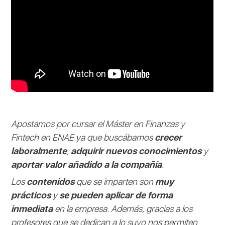
Apostamos por cursar el Máster en Finanzas y
Fintech en ENAE ya que buscábamos
crecer
laboralmente
,
adquirir nuevos conocimientos
y
aportar valor añadido a la compañía
.
Los
contenidos
que se imparten son
muy
prácticos
y
se pueden aplicar de forma
inmediata
en la empresa. Además, gracias a los
profesores que se dedican a lo suyo nos permiten