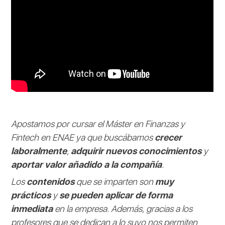
Apostamos por cursar el Máster en Finanzas y
Fintech en ENAE ya que buscábamos
crecer
laboralmente
,
adquirir nuevos conocimientos
y
aportar valor añadido a la compañía
.
Los
contenidos
que se imparten son
muy
prácticos
y
se pueden aplicar de forma
inmediata
en la empresa. Además, gracias a los
profesores que se dedican a lo suyo nos permiten