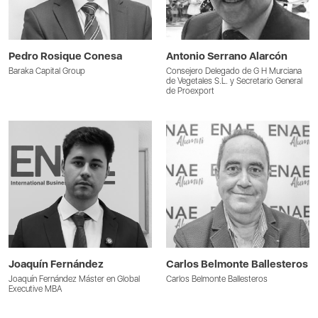
Pedro Rosique Conesa
Antonio Serrano Alarcón
Baraka Capital Group
Consejero Delegado de G H Murciana
de Vegetales S.L. y Secretario General
de Proexport
Joaquín Fernández
Carlos Belmonte Ballesteros
Joaquín Fernández Máster en Global
Carlos Belmonte Ballesteros
Executive MBA