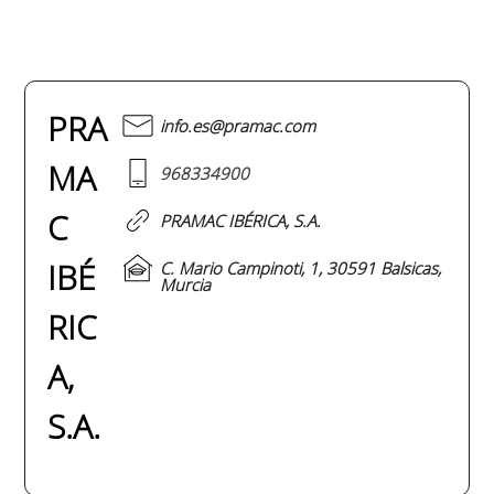
PRA
info.es@pramac.com
MA
968334900
C
PRAMAC IBÉRICA, S.A.
IBÉ
C. Mario Campinoti, 1, 30591 Balsicas,
Murcia
RIC
A,
S.A.