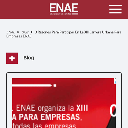
Sobrescribir
ENAE
Blog
3 Razones Para Participar En La XIII Carrera Urbana Para
enlaces
Empresas ENAE
de
ayuda
a
la
navegación
Blog