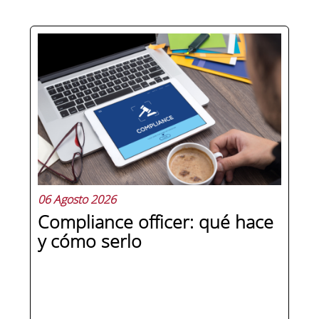
Hay personas que ocupan puestos de
dirección y hay personas que lideran.
La diferencia no está en el cargo ni en
la antigüedad, sino en un conjunto de
competencias que se pueden
aprender, practicar y medir. Si te
preguntas qué separa a un directivo...
06 Agosto 2026
Compliance officer: qué hace
y cómo serlo
SEGUIR LEYENDO