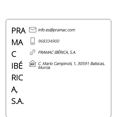
PRA
info.es@pramac.com
MA
968334900
C
PRAMAC IBÉRICA, S.A.
IBÉ
C. Mario Campinoti, 1, 30591 Balsicas,
Murcia
RIC
A,
S.A.