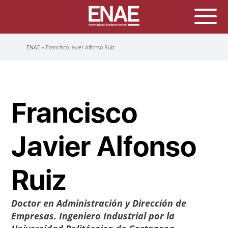
Sobrescribir
ENAE
Francisco Javier Alfonso Ruiz
enlaces
de
ayuda
a
la
navegación
Francisco
Javier Alfonso
Ruiz
Doctor en Administración y Dirección de
Empresas. Ingeniero Industrial por la