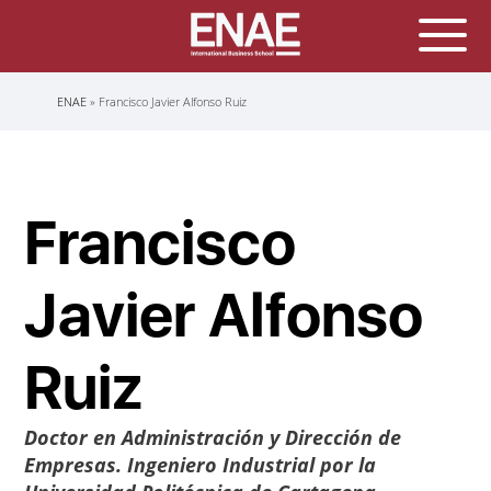
Sobrescribir
ENAE
Francisco Javier Alfonso Ruiz
enlaces
de
ayuda
a
la
navegación
Francisco
Javier Alfonso
Ruiz
Doctor en Administración y Dirección de
Empresas. Ingeniero Industrial por la