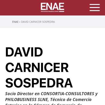
Sobrescribir
ENAE
DAVID CARNICER SOSPEDRA
enlaces
de
ayuda
a
la
navegación
DAVID
CARNICER
SOSPEDRA
Socio Director en CONSORTIA-CONSULTORES y
PHILOBUSINESS SLNE
,
Técnico de Comercio