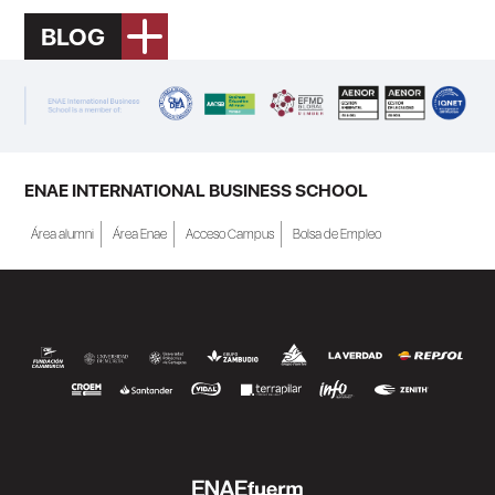
BLOG
ENAE INTERNATIONAL BUSINESS SCHOOL
Área alumni
Área Enae
Acceso Campus
Bolsa de Empleo