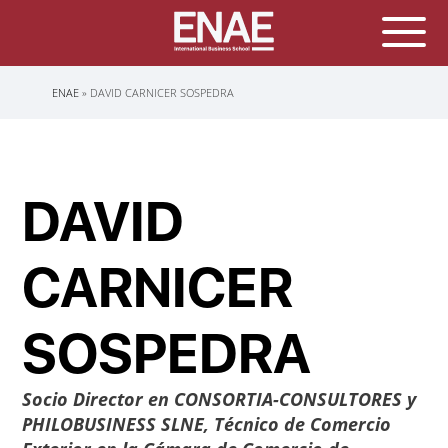
Sobrescribir
ENAE
DAVID CARNICER SOSPEDRA
enlaces
de
ayuda
a
la
navegación
DAVID
CARNICER
SOSPEDRA
Socio Director en CONSORTIA-CONSULTORES y
PHILOBUSINESS SLNE
,
Técnico de Comercio