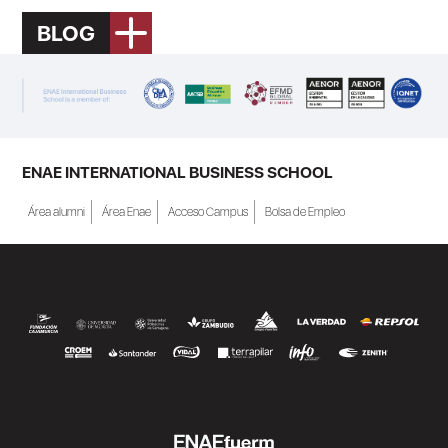
BLOG
ENAE INTERNATIONAL BUSINESS SCHOOL
Área alumni
Área Enae
Acceso Campus
Bolsa de Empleo