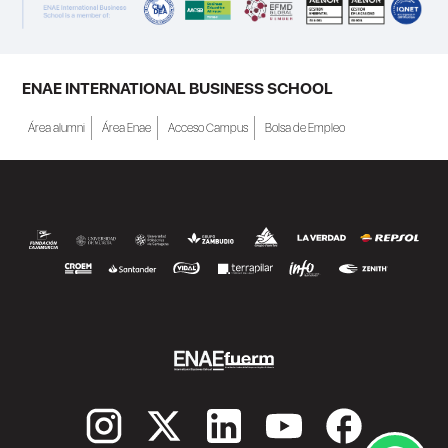
ENAE INTERNATIONAL BUSINESS SCHOOL
Área alumni
Área Enae
Acceso Campus
Bolsa de Empleo