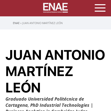
Sobrescribir
ENAE
JUAN ANTONIO MARTÍNEZ LEÓN
enlaces
de
ayuda
a
la
navegación
JUAN ANTONIO
MARTÍNEZ
LEÓN
Graduado Universidad Politécnica de
Cartagena, PhD Industrial Technologies |