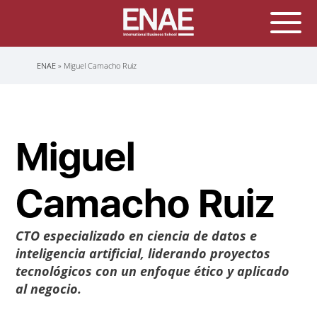
Sobrescribir
ENAE
Miguel Camacho Ruiz
enlaces
de
ayuda
a
la
navegación
Miguel
Camacho Ruiz
CTO especializado en ciencia de datos e
inteligencia artificial, liderando proyectos
tecnológicos con un enfoque ético y aplicado
al negocio.