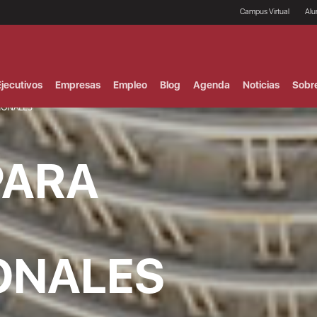
Campus Virtual
Al
¿
B
F
jecutivos
Empresas
Empleo
Blog
Agenda
Noticias
Sobr
P
E
IONALES
P
F
B
PARA
F
I
P
e
C
V
ONALES