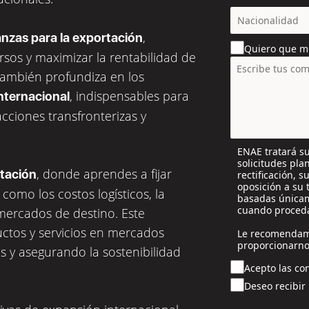
c
o
,
anzas para la exportación
u
Quiero que m
n
rsos y maximizar la rentabilidad de
t
también profundiza en los
r
, indispensables para
nternacional
y
s
acciones transfronterizas y
e
l
ENAE tratará su
e
solicitudes pla
c
, donde aprendes a fijar
rtación
rectificación, 
t
oposición a su 
como los costos logísticos, la
e
basadas únicam
cuando proceda
 mercados de destino. Este
d
uctos y servicios en mercados
Le recomendam
proporcionarno
 y asegurando la sostenibilidad
Acepto las con
Deseo recibir