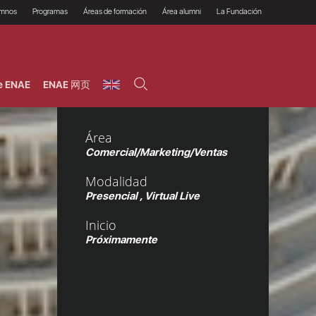
umnos
Programas
Áreas de formación
Área alumni
La Fundación
Por qué ENAE?
Todos los programas
Legal/Fiscal
Beneficios
olsa de empleo
Máster
Tecnología / Digital /
Asociarse
Semipresenciales y
Innovación / Data
oros
Preguntas Frecuentes
online
Science
e ENAE
ENAE 网页
rácticas en empresas
Programas Ejecutivos
Riesgos
NAE Alumni
Cursos de Postgrado y
Personas / RRHH /
Profesionales (Online)
HHDD
roceso de admisión
Agronegocios
Área
inanciación, Becas y
onificación
Comercial / Marketing/
Comercial/Marketing/Ventas
Ventas
inanciación estudios
magin LaCaixa
Dirección / Gestión /
Modalidad
Administración de
réstamo Imagina
empresas
Presencial , Virtual Live
studios Caja Rural
entral
Finanzas
Inicio
entajas
Operaciones
Próximamente