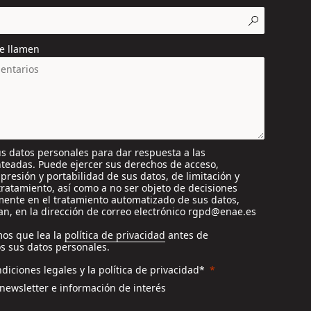
e llamen
s datos personales para dar respuesta a las
nteadas. Puede ejercer sus derechos de acceso,
supresión y portabilidad de sus datos, de limitación y
tratamiento, así como a no ser objeto de decisiones
ente en el tratamiento automatizado de sus datos,
n, en la dirección de correo electrónico rgpd@enae.es
os que lea la
política de privacidad
antes de
s sus datos personales.
diciones legales y la política de privacidad*
 newsletter e información de interés