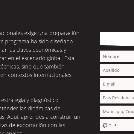
nacionales exige una preparación
Este programa ha sido diseñado
ar las claves económicas y
ar en el escenario global. Esta
técnicas, sino que también
n en contextos internacionales
estrategia y diagnóstico
ntender las dinámicas del
s. Aquí, aprendes a construir un
tas de exportación con las
N
o
acionales.