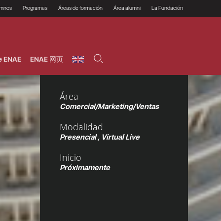
umnos
Programas
Áreas de formación
Área alumni
La Fundación
Por qué ENAE?
Todos los programas
Legal/Fiscal
Beneficios
olsa de empleo
Máster
Tecnología / Digital /
Asociarse
Semipresenciales y
Innovación / Data
oros
Preguntas Frecuentes
online
Science
e ENAE
ENAE 网页
rácticas en empresas
Programas Ejecutivos
Riesgos
NAE Alumni
Cursos de Postgrado y
Personas / RRHH /
Profesionales (Online)
HHDD
roceso de admisión
Agronegocios
Área
inanciación, Becas y
onificación
Comercial / Marketing/
Comercial/Marketing/Ventas
Ventas
inanciación estudios
magin LaCaixa
Dirección / Gestión /
Modalidad
Administración de
réstamo Imagina
empresas
Presencial , Virtual Live
studios Caja Rural
entral
Finanzas
Inicio
entajas
Operaciones
Próximamente