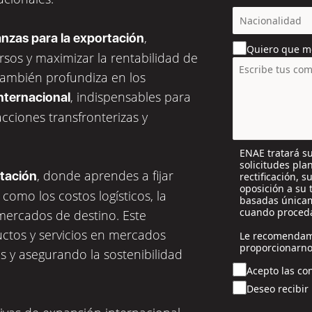
c
o
,
anzas para la exportación
u
Quiero que m
n
rsos y maximizar la rentabilidad de
t
también profundiza en los
r
, indispensables para
nternacional
y
s
acciones transfronterizas y
e
l
ENAE tratará su
e
solicitudes pla
c
, donde aprendes a fijar
rtación
rectificación, 
t
oposición a su 
como los costos logísticos, la
e
basadas únicam
cuando proceda
 mercados de destino. Este
d
uctos y servicios en mercados
Le recomendam
proporcionarno
 y asegurando la sostenibilidad
Acepto las con
Deseo recibir