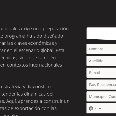
nacionales exige una preparación
Este programa ha sido diseñado
ar las claves económicas y
ar en el escenario global. Esta
técnicas, sino que también
n en contextos internacionales
estrategia y diagnóstico
ntender las dinámicas del
s. Aquí, aprendes a construir un
tas de exportación con las
N
o
acionales.