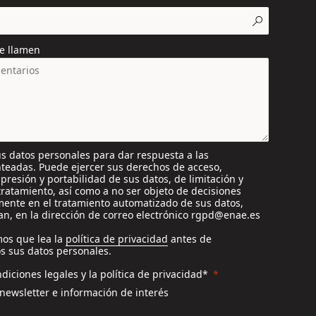
e llamen
s datos personales para dar respuesta a las
nteadas. Puede ejercer sus derechos de acceso,
supresión y portabilidad de sus datos, de limitación y
tratamiento, así como a no ser objeto de decisiones
ente en el tratamiento automatizado de sus datos,
n, en la dirección de correo electrónico rgpd@enae.es
os que lea la
política de privacidad
antes de
s sus datos personales.
diciones legales y la política de privacidad*
 newsletter e información de interés