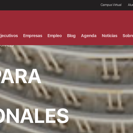
Campus Virtual
Al
¿
B
F
jecutivos
Empresas
Empleo
Blog
Agenda
Noticias
Sobr
P
E
IONALES
P
F
B
PARA
F
I
P
e
C
V
ONALES