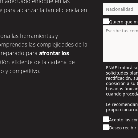
un adecuado enfoque en las
c
e para alcanzar la tan eficiencia en
o
u
Quiero que m
n
t
ona las herramientas y
r
y
omprendas las complejidades de la
s
s preparado para
afrontar los
e
ión eficiente de la cadena de
l
ENAE tratará su
e
o y competitivo.
solicitudes pla
c
rectificación, 
t
oposición a su 
e
basadas únicam
cuando proceda
d
Le recomendam
proporcionarno
Acepto las con
Deseo recibir