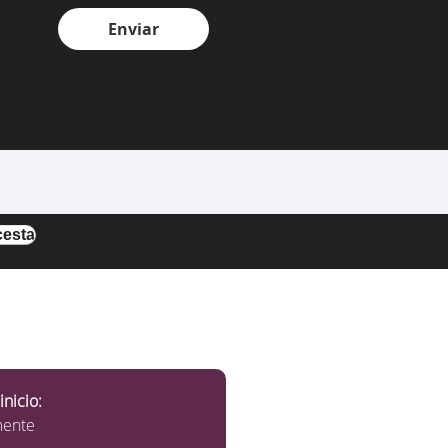
Enviar
inicio:
mente