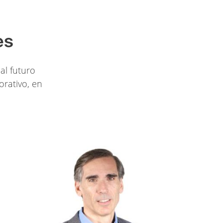
es
al futuro
orativo, en