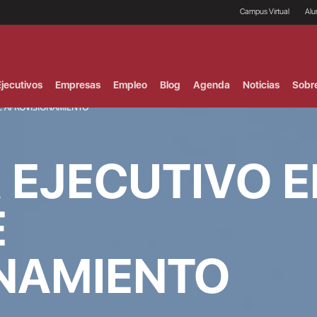
Campus Virtual
Al
¿
B
F
jecutivos
Empresas
Empleo
Blog
Agenda
Noticias
Sobr
P
E
E APROVISIONAMIENTO
P
F
B
EJECUTIVO E
F
I
P
e
E
C
V
NAMIENTO