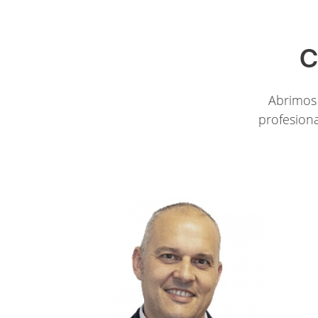
C
Abrimos 
profesiona