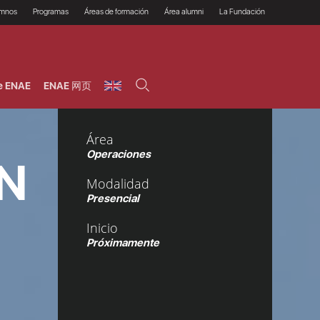
umnos
Programas
Áreas de formación
Área alumni
La Fundación
Por qué ENAE?
Todos los programas
Legal/Fiscal
Beneficios
olsa de empleo
Máster
Tecnología / Digital /
Asociarse
Semipresenciales y
Innovación / Data
oros
Preguntas Frecuentes
online
Science
e ENAE
ENAE 网页
rácticas en empresas
Programas Ejecutivos
Riesgos
NAE Alumni
Cursos de Postgrado y
Personas / RRHH /
Profesionales (Online)
HHDD
roceso de admisión
Agronegocios
Área
inanciación, Becas y
onificación
Comercial / Marketing/
Operaciones
Ventas
N
inanciación estudios
magin LaCaixa
Dirección / Gestión /
Modalidad
Administración de
réstamo Imagina
empresas
Presencial
studios Caja Rural
entral
Finanzas
Inicio
entajas
Operaciones
Próximamente