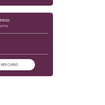
inicio:
mente
VER CURSO