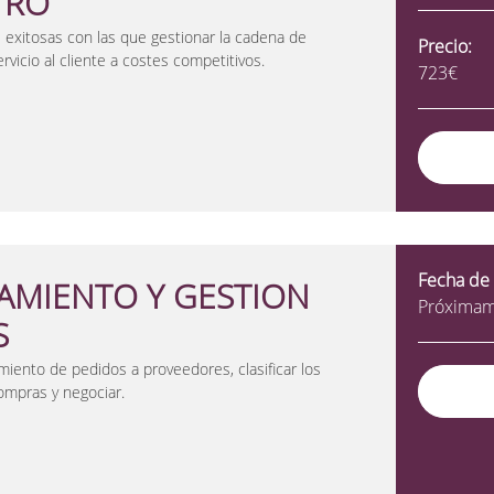
TRO
exitosas con las que gestionar la cadena de
Precio:
rvicio al cliente a costes competitivos.
723€
Fecha de 
AMIENTO Y GESTION
Próxima
S
amiento de pedidos a proveedores, clasificar los
compras y negociar.