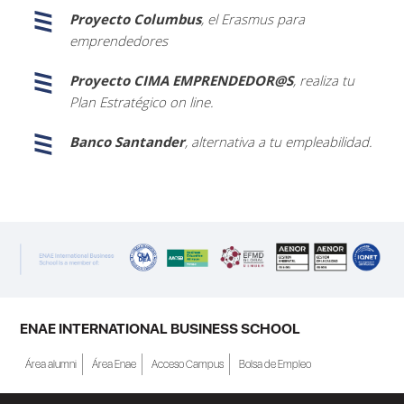
Proyecto Columbus
, el Erasmus para
emprendedores
Proyecto CIMA EMPRENDEDOR@S
, realiza tu
Plan Estratégico on line.
Banco Santander
, alternativa a tu empleabilidad.
ENAE INTERNATIONAL BUSINESS SCHOOL
Área alumni
Área Enae
Acceso Campus
Bolsa de Empleo