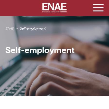
Sobrescribir
ENAE
Self-employment
enlaces
de
ayuda
Self-employment
a
la
navegación