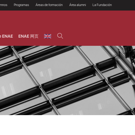
umnos
Programas
Áreas de formación
Área alumni
La Fundación
Por qué ENAE?
Todos los programas
Legal/Fiscal
Beneficios
olsa de empleo
Máster
Tecnología / Digital /
Asociarse
Semipresenciales y
Innovación / Data
oros
Preguntas Frecuentes
online
Science
e ENAE
ENAE 网页
rácticas en empresas
Programas Ejecutivos
Riesgos
NAE Alumni
Cursos de Postgrado y
Personas / RRHH /
Profesionales (Online)
HHDD
roceso de admisión
Agronegocios
inanciación, Becas y
onificación
Comercial / Marketing/
Ventas
inanciación estudios
magin LaCaixa
Dirección / Gestión /
Administración de
réstamo Imagina
empresas
studios Caja Rural
entral
Finanzas
entajas
Operaciones