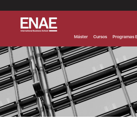
Menú
Superior
(Header)
Máster
Cursos
Programas E