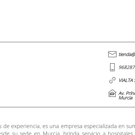
tienda@v
968287
VIALTA 
Av. Prín
Murcia
 de experiencia, es una empresa especializada en su
esde su sede en Murcia, brinda servicio a hospitales,