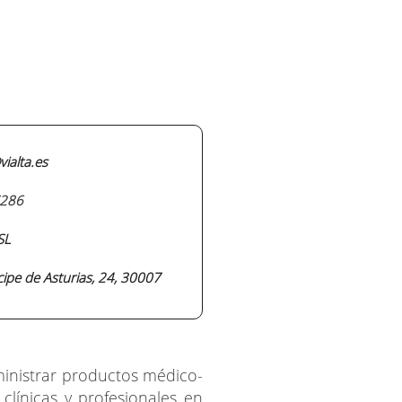
ialta.es
286
SL
cipe de Asturias, 24, 30007
ministrar productos médico-
 clínicas y profesionales en