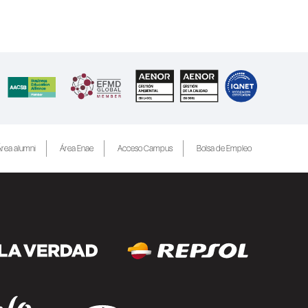
rea alumni
Área Enae
Acceso Campus
Bolsa de Empleo