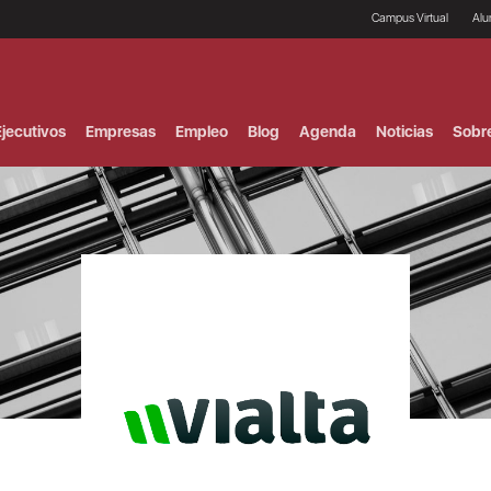
Campus Virtual
Al
¿
B
F
jecutivos
Empresas
Empleo
Blog
Agenda
Noticias
Sobr
P
E
P
F
B
F
I
P
e
C
V