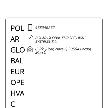
POL
968046262
AR
POLAR GLOBAL EUROPE HVAC
SYSTEMS, S.L.
GLO
C. Río Júcar, Nave 6, 30564 Lorquí,
Murcia
BAL
EUR
OPE
HVA
C