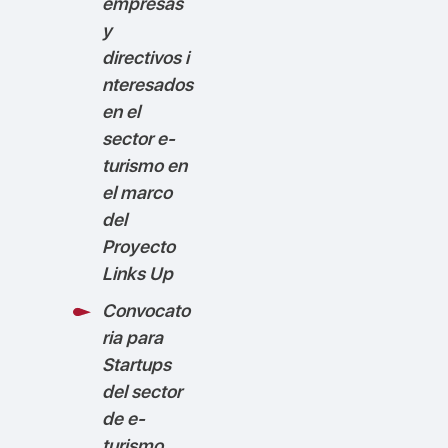
empresas
y
directivos i
nteresados
en el
sector e-
turismo en
el marco
del
Proyecto
Links Up
Convocato
ria para
Startups
del sector
de e-
turismo