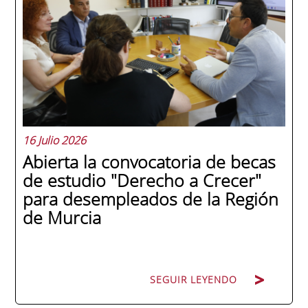
internacionales de la historia de la escuela
en una ceremonia celebrada en Murcia
con 44 grados y más de 600 asistentes.
Ricardo Navarro, vicepresidente senior de
Generac Power Systems en Estados Unidos
y antiguo alumno...
16 Julio 2026
Abierta la convocatoria de becas
de estudio "Derecho a Crecer"
para desempleados de la Región
de Murcia
SEGUIR LEYENDO
SEGUIR LEYENDO