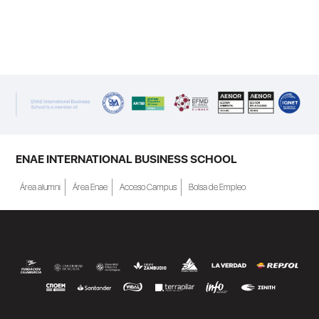
ENAE Business School y el SEF han
renovado su acuerdo de colaboración para
la convocatoria 2026 de las Becas "Derecho
a Crecer". El programa está dirigido a
personas inscritas como demandantes de
empleo en la Región de Murcia y ofrece
becas de estudio parciales (50%), además
ENAE INTERNATIONAL BUSINESS SCHOOL
de al menos una beca...
Área alumni
Área Enae
Acceso Campus
Bolsa de Empleo