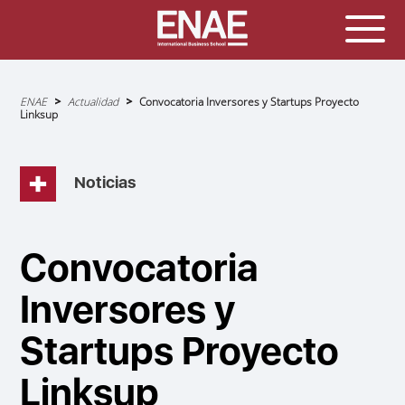
Sobrescribir
ENAE
Actualidad
Convocatoria Inversores y Startups Proyecto
enlaces
Linksup
de
ayuda
a
la
navegación
Noticias
Convocatoria
Inversores y
Startups Proyecto
Linksup