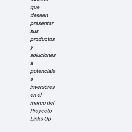
que
deseen
presentar
sus
productos
y
soluciones
a
potenciale
s
inversores
en el
marco del
Proyecto
Links Up