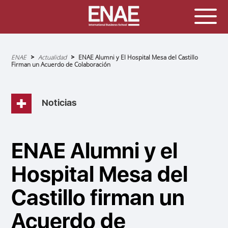
Sobrescribir
ENAE
Actualidad
ENAE Alumni y El Hospital Mesa del Castillo
enlaces
Firman un Acuerdo de Colaboración
de
ayuda
a
la
navegación
Noticias
ENAE Alumni y el
Hospital Mesa del
Castillo firman un
Acuerdo de