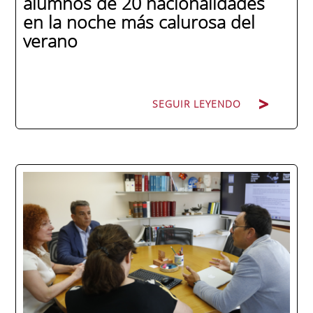
alumnos de 20 nacionalidades
en la noche más calurosa del
verano
SEGUIR LEYENDO
La promoción 2025/2026 de ENAE Business
School se convirtió en una de las más
internacionales de la historia de la escuela
en una ceremonia celebrada en Murcia
con 44 grados y más de 600 asistentes.
Ricardo Navarro, vicepresidente senior de
Generac Power Systems en Estados Unidos
y antiguo alumno...