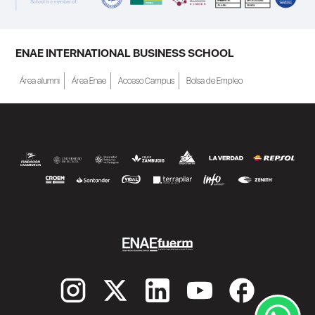
personas inscritas como demandantes de
empleo en la Región de Murcia y ofrece
becas de estudio parciales (50%), además
ENAE INTERNATIONAL BUSINESS SCHOOL
de al menos una beca...
Área alumni
Área Enae
Acceso Campus
Bolsa de Empleo
SEGUIR LEYENDO