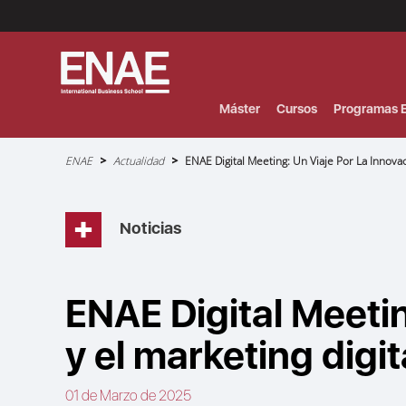
Menú
Superior
(Header)
Máster
Cursos
Programas E
Sobrescribir
ENAE
Actualidad
ENAE Digital Meeting: Un Viaje Por La Innovaci
enlaces
de
ayuda
a
la
navegación
Noticias
ENAE Digital Meetin
y el marketing digit
01 de Marzo de 2025