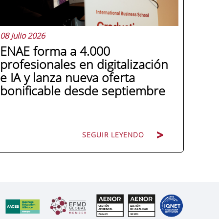
08 Julio 2026
ENAE forma a 4.000
profesionales en digitalización
e IA y lanza nueva oferta
bonificable desde septiembre
SEGUIR LEYENDO
Miguel López González de León, director
general de ENAE Business School, hace
balance de tres años de colaboración