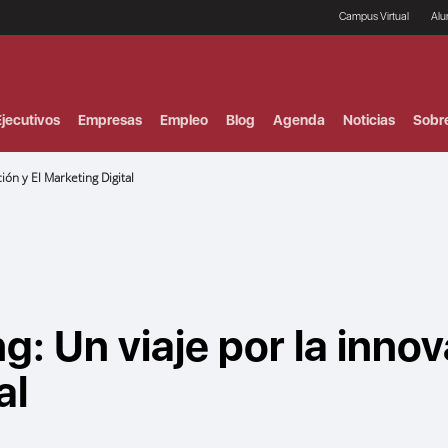
Campus Virtual
Al
¿
B
F
jecutivos
Empresas
Empleo
Blog
Agenda
Noticias
Sobr
P
E
P
ón y El Marketing Digital
F
B
F
I
P
e
C
V
g: Un viaje por la inno
al