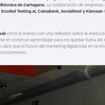
. La colaboración de empresa
litécnica de Cartagena
t
, Ecoded Testing.ai, CaixaBank, SocialGest y Kiwosan
cerró el evento con una reflexión sobre la evoluci
uié
se en continuo aprendizaje para no quedar fuera del
 claro que el futuro del marketing digital está en la in
 conocimiento.