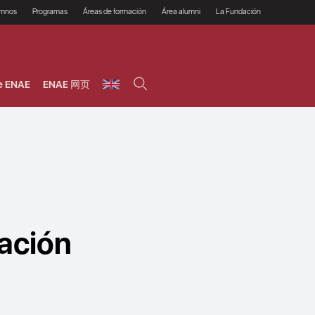
umnos
Programas
Áreas de formación
Área alumni
La Fundación
Por qué ENAE?
Todos los programas
Legal/Fiscal
Beneficios
olsa de empleo
Máster
Tecnología / Digital /
Asociarse
Semipresenciales y
Innovación / Data
oros
Preguntas Frecuentes
online
Science
e ENAE
ENAE 网页
rácticas en empresas
Programas Ejecutivos
Riesgos
NAE Alumni
Cursos de Postgrado y
Personas / RRHH /
Profesionales (Online)
HHDD
roceso de admisión
Agronegocios
inanciación, Becas y
onificación
Comercial / Marketing/
Ventas
inanciación estudios
magin LaCaixa
Dirección / Gestión /
Administración de
réstamo Imagina
empresas
studios Caja Rural
entral
Finanzas
entajas
Operaciones
vación